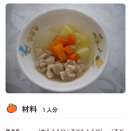
材料
１人分
食品名 （大人２人分＋子ども１人分） （子ど