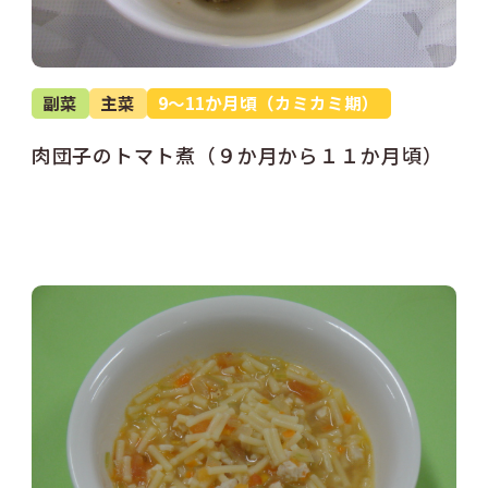
副菜
主菜
9～11か月頃（カミカミ期）
肉団子のトマト煮（９か月から１１か月頃）