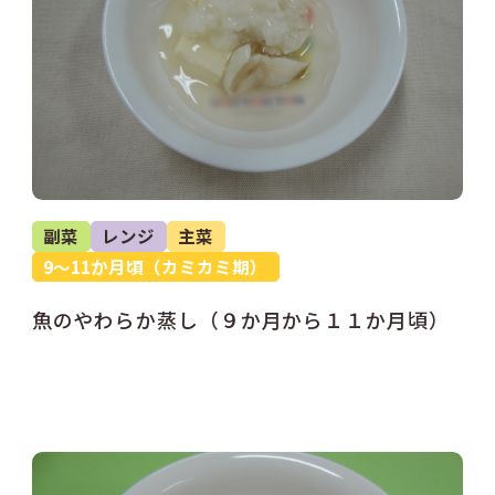
副菜
レンジ
主菜
9～11か月頃（カミカミ期）
魚のやわらか蒸し（９か月から１１か月頃）