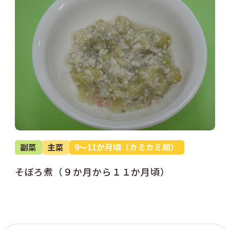
副菜
主菜
9～11か月頃（カミカミ期）
そぼろ煮（９か月から１１か月頃）