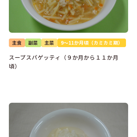
主食
副菜
主菜
9～11か月頃（カミカミ期）
スープスパゲッティ（９か月から１１か月
頃）