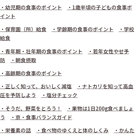
・幼児期の食事のポイント
・1歳半頃の子どもの食事ポ
イント
・保育園（所）給食
・学齢期の食事のポイント
・学校
給食
・青年期・壮年期の食事のポイント
・若年女性やせ予
防
・朝食摂取
・高齢期の食事のポイント
・正しく知って、おいしく減塩
・ナトカリを知って高血
圧を予防しよう
・塩分チェック
・そうだ、野菜をとろう！
・果物は1日200g食べましょ
う
・京・食事バランスガイド
・栄養素の話
・食べ物のゆくえと体のしくみ
・かんた