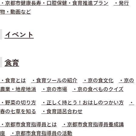
・京都市健康長寿・口腔保健・食育推進プラン
・発行
物・動画など
イベント
食育
・食育とは
・食育ツールの紹介
・京の食文化
・京の
農業・地産地消
・京の市場
・京の食べものクイズ
・野菜の切り方
・正しく持とう！おはしのつかい方
・
春の七草を知る
・食育語呂合わせ
・京都市食育指導員とは
・京都市食育指導員養成講
座
・京都市食育指導員の活動