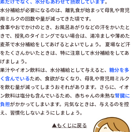
素だけでなく、水分もあわせて摂取しています
。
水分補給が必要になるのは、離乳食が始まって母乳や育児
用ミルクの回数や量が減ってきた頃です。
食事やおでかけのとき、お風呂あがりなどの汗をかいたと
きで、授乳のタイミングでない場合は、湯冷ましや薄めた
麦茶で水分補給をしてあげるとよいでしょう。 夏場など汗
をたくさんかいたときは、特に注意して水分補給をしてあ
げましょう。
果汁やイオン飲料は、水分補給として与えると、
糖分を多
く含んでいる
ため、食欲がなくなり、母乳や育児用ミルク
を飲む量が減ってしまうおそれがあります。さらに、イオ
ン飲料は塩分も含んでいるため、赤ちゃんの未熟な
腎臓に
負担
がかかってしまいます。元気なときは、与えるのを控
え、習慣化しないようにしましょう。
▲もくじに戻る