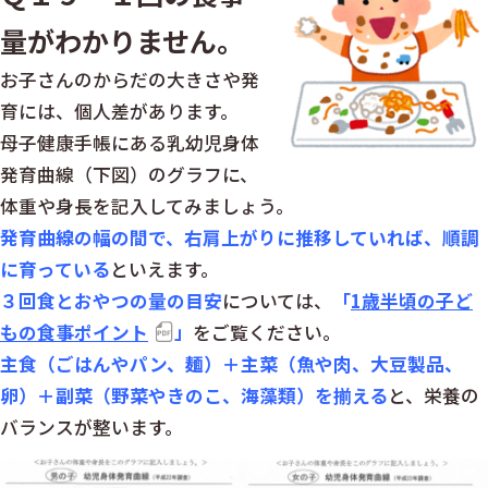
量がわかりません。
お子さんのからだの大きさや発
育には、個人差があります。
母子健康手帳にある乳幼児身体
発育曲線（下図）のグラフに、
体重や身長を記入してみましょう。
発育曲線の幅の間で、右肩上がりに推移していれば、順調
に育っている
といえます。
３回食とおやつの量の目安
については、
「
1歳半頃の子ど
もの食事ポイント
」
をご覧ください。
主食（ごはんやパン、麺）＋主菜（魚や肉、大豆製品、
卵）＋副菜（野菜や
きのこ、海藻類）を揃える
と、栄養の
バランスが整います。