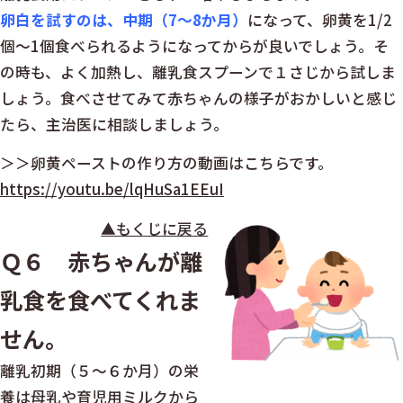
卵白を試すのは、中期（7～8か月）
になって、卵黄を1/2
個～1個食べられるようになってからが良いでしょう。そ
の時も、よく加熱し、離乳食スプーンで１さじから試しま
しょう。食べさせてみて赤ちゃんの様子がおかしいと感じ
たら、主治医に相談しましょう。
＞＞卵黄ペーストの作り方の動画はこちらです。
https://youtu.be/lqHuSa1EEuI
▲もくじに戻る
Ｑ６ 赤ちゃんが離
乳食を食べてくれま
せん。
離乳初期（５～６か月）の栄
養は母乳や育児用ミルクから