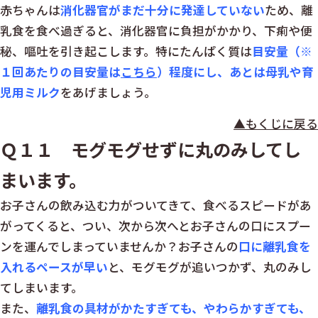
赤ちゃんは
消化器官がまだ十分に発達していない
ため、離
乳食を食べ過ぎると、消化器官に負担がかかり、下痢や便
秘、嘔吐を引き起こします。特にたんぱく質は
目安量（※
１回あたりの目安量は
こちら
）程度にし、あとは母乳や育
児用ミルク
をあげましょう。
▲もくじに戻る
Ｑ１１ モグモグせずに丸のみしてし
まいます。
お子さんの飲み込む力がついてきて、食べるスピードがあ
がってくると、つい、次から次へとお子さんの口にスプー
ンを運んでしまっていませんか？お子さんの
口に離乳食を
入れるペースが早い
と、モグモグが追いつかず、丸のみし
てしまいます。
また、
離乳食の具材がかたすぎても、やわらかすぎても、