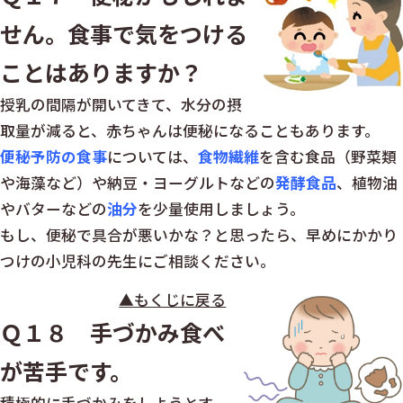
せん。食事で気をつける
ことはありますか？
授乳の間隔が開いてきて、水分の摂
取量が減ると、赤ちゃんは便秘になることもあります。
便秘予防の食事
については、
食物繊維
を含む食品（野菜類
や海藻など）や納豆・ヨーグルトなどの
発酵食品
、植物油
やバターなどの
油分
を少量使用しましょう。
もし、便秘で具合が悪いかな？と思ったら、早めにかかり
つけの小児科の先生にご相談ください。
▲もくじに戻る
Ｑ１８ 手づかみ食べ
が苦手です。