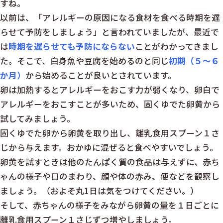
すね。
以前は、「アレルギーの原因になる食材を食べる時期を遅
らせて予防をしましょう」と言われていましたが、最近で
は
時期を遅らせても予防にならない
ことがわかってきまし
た。そこで、白身魚や豆腐を始めるのと同じ
初期（５～６
か月）
から始めることが良いとされています。
卵は加熱するとアレルギーをおこす力が弱くなり、卵白で
アレルギーをおこすことが多いため、固くゆでた卵黄から
試してみましょう。
固くゆでた卵から卵黄を取り出し、離乳食用スプーン１さ
じから与えます。おかゆに混ぜると食べやすいでしょう。
卵黄を試すときは他のたんぱく質の食品は与えずに、赤ち
ゃんの様子や口のまわり、顔や体の赤み、便などを観察し
ましょう。（およそ丸1日は気をつけてください。）
そして、赤ちゃんの様子をみながら卵黄の量を１日ごとに
離乳食用スプーン１さじずつ増やしましょう。