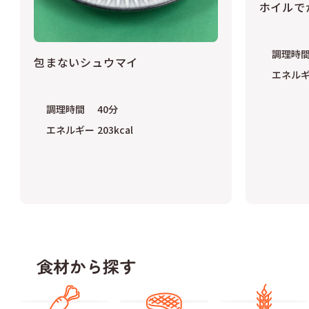
ホイルで
調理時
包まないシュウマイ
エネル
調理時間
40
分
エネルギー
203
kcal
食材から探す