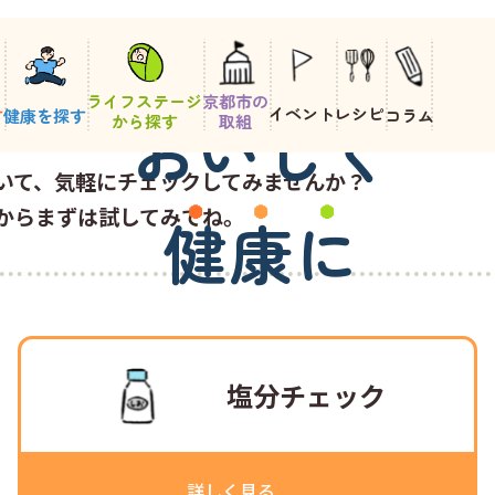
京を
ライフステージ
京都市の
イベント
レシピ
す
健康を探す
コラム
お
い
し
く
から探す
取組
いて、気軽にチェックしてみませんか？
からまずは試してみてね。
健
康
に
塩分チェック
詳しく見る