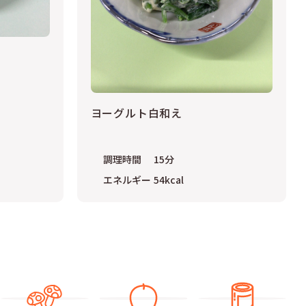
ヨーグルト白和え
調理時間
15
分
エネルギー
54
kcal