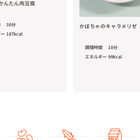
かんたん肉豆腐
間
30
分
かぼちゃのキャラメリゼ
ギー
187
kcal
調理時間
10
分
エネルギー
99
kcal