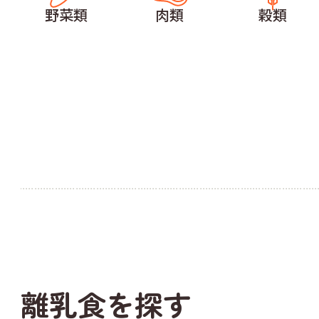
野菜類
肉類
穀類
離乳食を探す