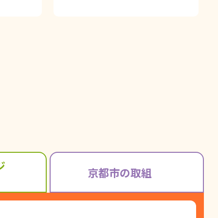
ジ
京都市の
取組