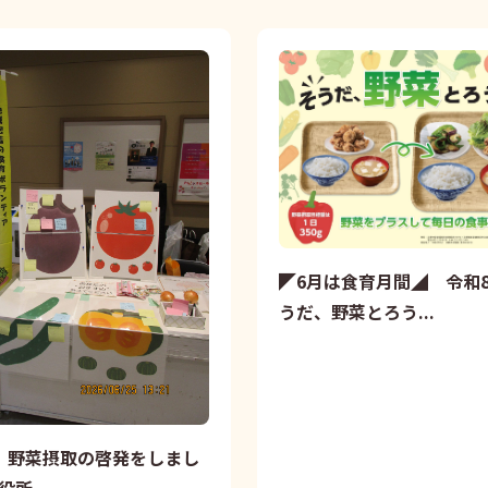
◤6月は食育月間◢ 令和
うだ、野菜とろう...
88 野菜摂取の啓発をしまし