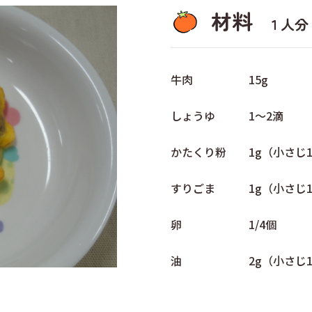
材料
１人分
牛肉 15g
しょうゆ 1～2滴
かたくり粉 1g（小さじ1
すりごま 1g（小さじ1
卵 1/4個
油 2g（小さじ1/