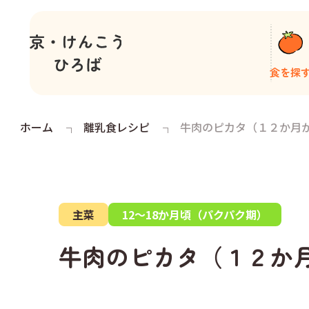
食を探
ホーム
離乳食レシピ
牛肉のピカタ（１２か月
主菜
12～18か月頃（パクパク期）
牛肉のピカタ（１２か