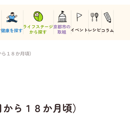
ライフステージ
京都市の
イベント
レシピ
す
健康を探す
コラム
から探す
取組
から１８か月頃）
月から１８か月頃）