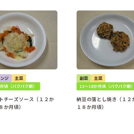
レンジ
主菜
副菜
主菜
8か月頃（パクパク期）
12～18か月頃（パクパク期
トチーズソース（１２か
納豆の落とし焼き（１２
８か月頃）
１８か月頃）