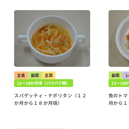
主食
副菜
主菜
副菜
12～18か月頃（パクパク期）
12～1
スパゲッティ・ナポリタン（１２
魚のトマ
か月から１８か月頃）
月から１