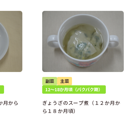
副菜
主菜
）
12～18か月頃（パクパク期）
か月から
ぎょうざのスープ煮（１２か月か
ら１８か月頃）