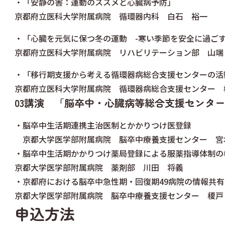
・「安静の害：運動のススメと心臓病予防」
京都府立医科大学附属病院 循環器内科 白石 裕一
・「心臓を元気に保つ冬の運動 -寒い季節を安全に過ごす
京都府立医科大学附属病院 リハビリテーション部 山端
・「移行期支援から考える循環器病総合支援センターの活
京都府立医科大学附属病院 循環器病総合支援センター 
03講演 「脳卒中・心臓病等総合支援センタ
・脳卒中生活期連携主治医制とかかりつけ医登録
京都大学医学部附属病院 脳卒中療養支援センター 宮
・脳卒中生活期かかりつけ薬局登録による服薬指導体制の
京都大学医学部附属病院 薬剤部 川田 将義
・京都府における脳卒中急性期・回復期49病院の情報共
京都大学医学部附属病院 脳卒中療養支援センター 榎戸
申込方法