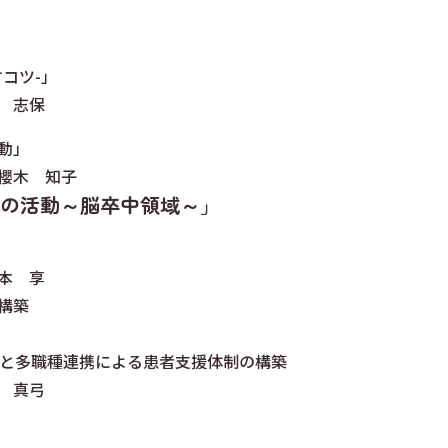
コツ-」
 志保
動」
櫻木 知子
ーの活動～脳卒中領域～」
本 享
構築
有と多職種連携による患者支援体制の構築
 真弓