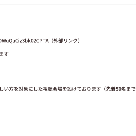
ujDWuQuCiz3bk02CPTA
（外部リンク）
ます
しい方を対象にした視聴会場を設けております（
先着50名
まで