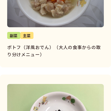
9～11か月頃（カミカミ期）
12～18か月頃（パクパク期）
1歳7か月～2歳頃
副菜
主菜
検索
ポトフ（洋風おでん）（大人の食事からの取
り分けメニュー）
選択解除