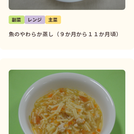
副菜
レンジ
主菜
魚のやわらか蒸し（９か月から１１か月頃）