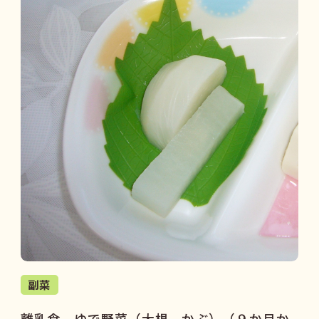
副菜
離乳食 ゆで野菜（大根，かぶ）（９か月か