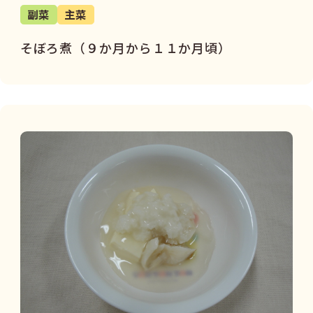
副菜
主菜
そぼろ煮（９か月から１１か月頃）