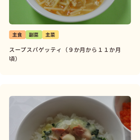
主食
副菜
主菜
スープスパゲッティ（９か月から１１か月
頃）