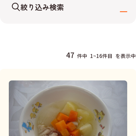
絞り込み検索
カテゴリー
主食
ストック
47
件中
1~16件目
を表示中
副菜
レンジ
主菜
おやつ
月齢
5～6か月頃（ゴックン期）
7～8か月頃（モグモグ期）