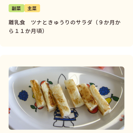
副菜
主菜
離乳食 ツナときゅうりのサラダ（９か月か
ら１１か月頃）