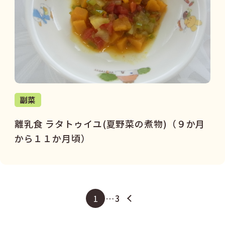
副菜
離乳食 ラタトゥイユ(夏野菜の煮物)（９か月
から１１か月頃）
1
…
3