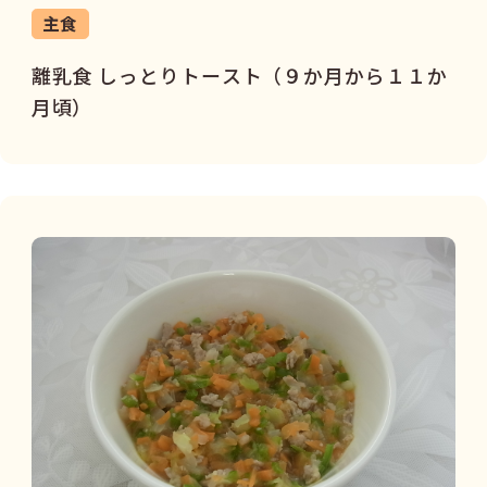
主食
離乳食 しっとりトースト（９か月から１１か
月頃）