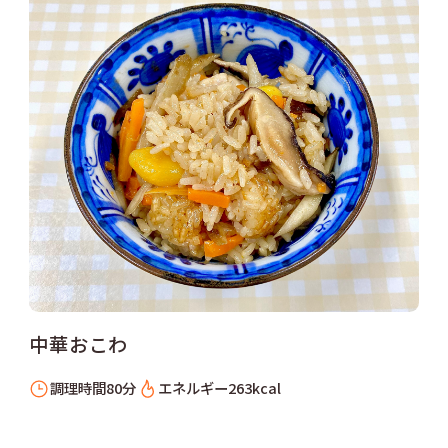
中華おこわ
調理時間
80分
エネルギー
263kcal