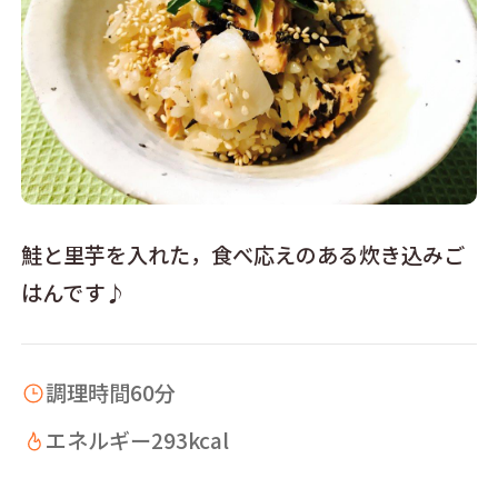
鮭と里芋を入れた，食べ応えのある炊き込みご
はんです♪
調理時間
60分
エネルギー
293kcal