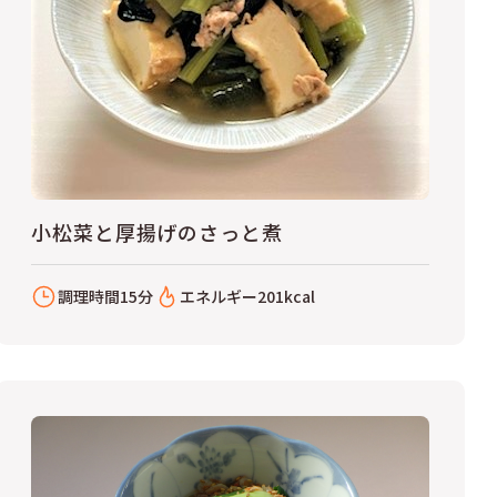
小松菜と厚揚げのさっと煮
調理時間
15分
エネルギー
201kcal