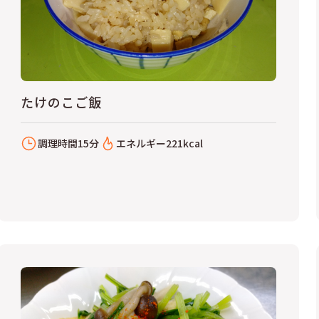
たけのこご飯
調理時間
15分
エネルギー
221kcal