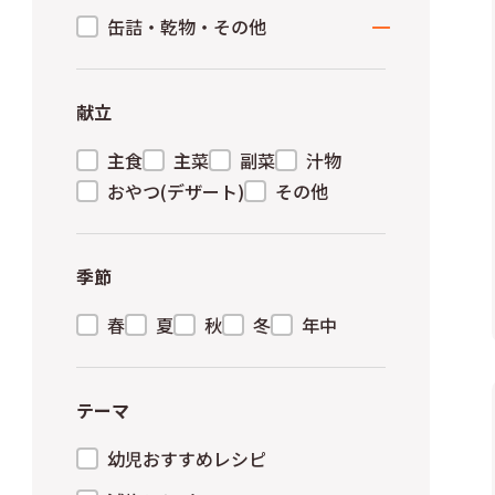
大豆・大豆加工品
えび・いか・たこ
きのこ類
缶詰・乾物・その他
その他豆類
貝類
缶詰
魚加工品・その他魚介類
乾物
献立
その他
主食
主菜
副菜
汁物
おやつ(デザート)
その他
季節
春
夏
秋
冬
年中
テーマ
幼児おすすめレシピ