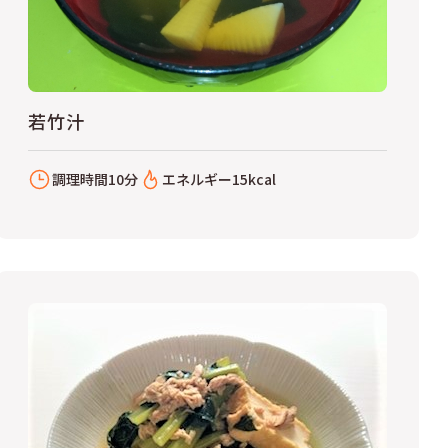
若竹汁
調理時間
10分
エネルギー
15kcal