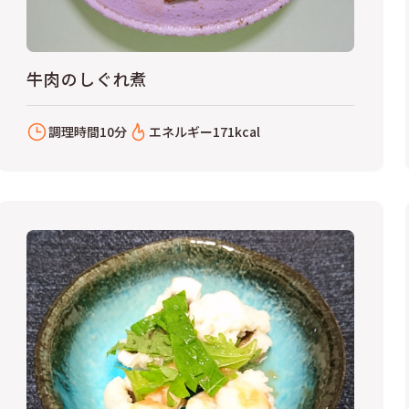
牛肉のしぐれ煮
調理時間
10分
エネルギー
171kcal