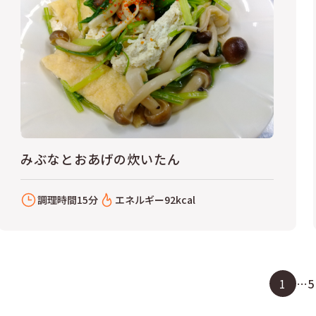
みぶなとおあげの炊いたん
調理時間
15分
エネルギー
92kcal
1
…
5