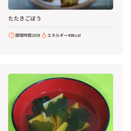
たたきごぼう
調理時間
20分
エネルギー
49kcal