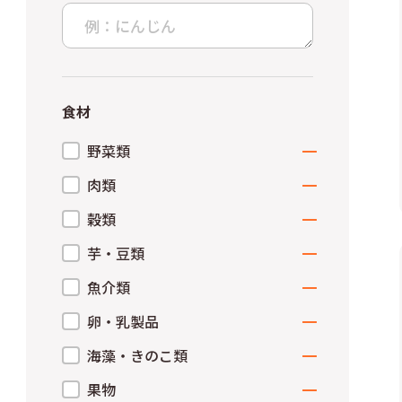
食材
野菜類
青菜類
肉類
その他緑黄色野菜
鶏肉
穀類
根菜類
豚肉
パン
芋・豆類
その他淡色野菜
牛肉
ごはん
さつまいも
魚介類
ひき肉
麺類
さといも
白身魚
卵・乳製品
肉加工品・その他肉類
その他穀類
じゃがいも
赤身魚
卵
海藻・きのこ類
その他芋類
青魚
乳製品
海藻類
果物