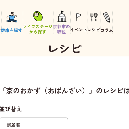
ライフステージ
京都市の
イベント
レシピ
す
健康を探す
コラム
から探す
取組
レシピ
「京のおかず（おばんざい）」のレシピは
並び替え