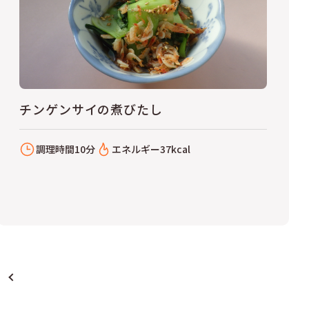
チンゲンサイの煮びたし
調理時間
10分
エネルギー
37kcal