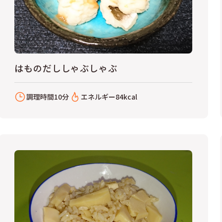
はものだししゃぶしゃぶ
調理時間
10分
エネルギー
84kcal