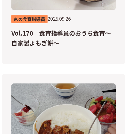
2025.09.26
京の食育指導員
Vol.170 食育指導員のおうち食育～
自家製よもぎ餅～