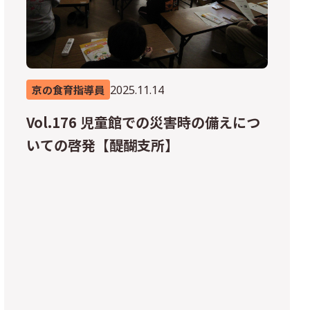
2025.11.14
京の食育指導員
Vol.176 児童館での災害時の備えにつ
いての啓発【醍醐支所】