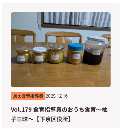
2025.12.16
京の食育指導員
Vol.179 食育指導員のおうち食育～柚
子三昧～【下京区役所】