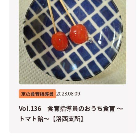
2023.08.09
京の食育指導員
Vol.136 食育指導員のおうち食育 ～
トマト飴～【洛西支所】