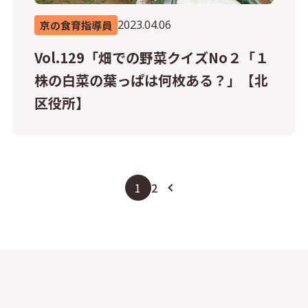
2023.04.06
京の食育指導員
Vol.129「畑での野菜クイズNo２「１
株の白菜の葉っぱは何枚ある？」【北
区役所】
1
2