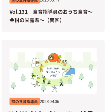
Vol.131 食育指導員のおうち食育～
金柑の甘露煮～【南区】
2023.04.06
京の食育指導員