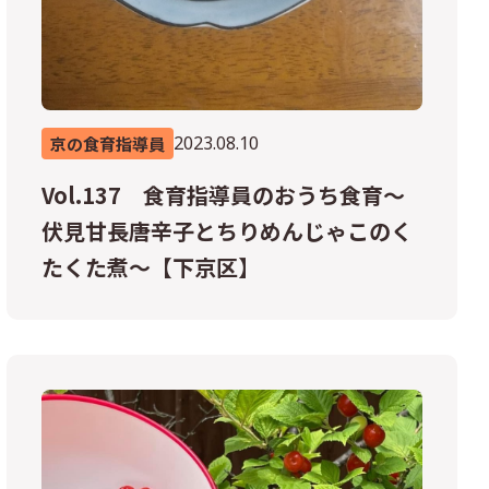
2023.08.10
京の食育指導員
Vol.137 食育指導員のおうち食育～
伏見甘長唐辛子とちりめんじゃこのく
たくた煮～【下京区】