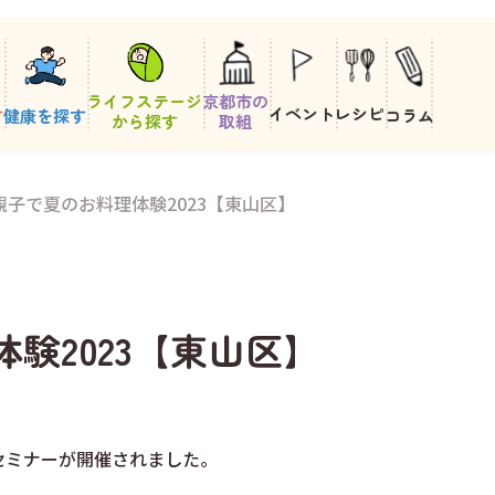
ライフステージ
京都市の
イベント
レシピ
す
健康を探す
コラム
から探す
取組
0 親子で夏のお料理体験2023【東山区】
理体験2023【東山区】
セミナーが開催されました。