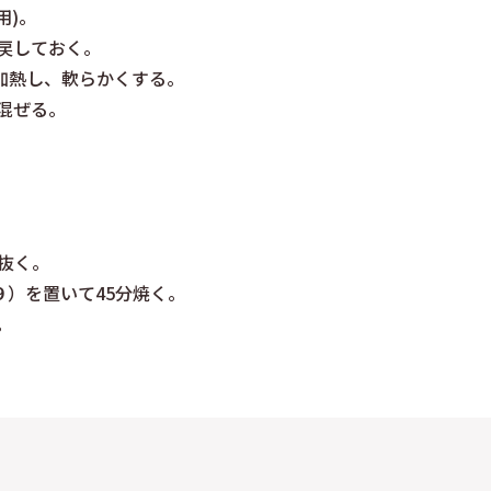
用)。
戻しておく。
秒加熱し、軟らかくする。
混ぜる。
抜く。
９）を置いて45分焼く。
。