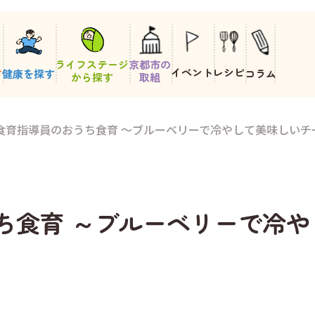
ライフステージ
京都市の
イベント
レシピ
す
健康を探す
コラム
から探す
取組
38 食育指導員のおうち食育 ～ブルーベリーで冷やして美味しい
のおうち食育 ～ブルーベリーで