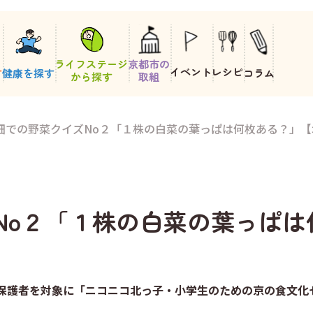
ライフステージ
京都市の
イベント
レシピ
す
健康を探す
コラム
から探す
取組
29「畑での野菜クイズNo２「１株の白菜の葉っぱは何枚ある？」
クイズNo２「１株の白菜の葉っ
保護者を対象に「ニコニコ北っ子・小学生のための京の食文化